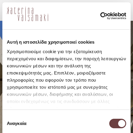
en
Αυτή η ιστοσελίδα χρησιμοποιεί cookies
Χρησιμοποιούμε cookie για την εξατομίκευση
περιεχομένου και διαφημίσεων, την παροχή λειτουργιών
κοινωνικών μέσων και την ανάλυση της
επισκεψιμότητάς μας. Επιπλέον, μοιραζόμαστε
πληροφορίες που αφορούν τον τρόπο που
χρησιμοποιείτε τον ιστότοπό μας με συνεργάτες
κοινωνικών μέσων, διαφήμισης και αναλύσεων, οι
οποίοι ενδεχομένως να τις συνδυάσουν με άλλες
πληροφορίες που τους έχετε παραχωρήσει ή τις οποίες
έχουν συλλέξει σε σχέση με την από μέρους σας χρήση
Επιλογή
των υπηρεσιών τους.
Αναγκαία
συγκατάθεσης